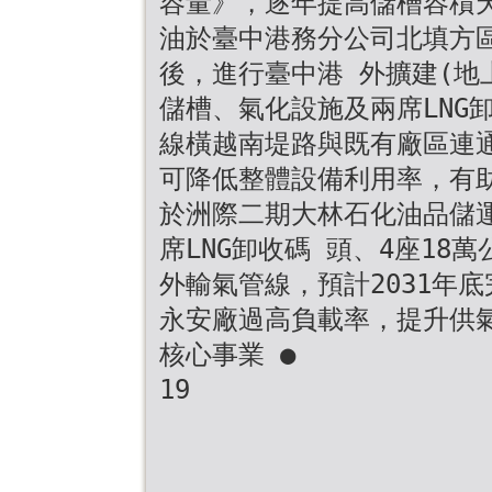
容量》，逐年提高儲槽容積
油於臺中港務分公司北填方區(
後，進行臺中港 外擴建(地上
儲槽、氣化設施及兩席LNG
線橫越南堤路與既有廠區連通
可降低整體設備利用率，有
於洲際二期大林石化油品儲運
席LNG卸收碼 頭、4座1
外輸氣管線，預計2031年
永安廠過高負載率，提升供
核心事業 ●
19